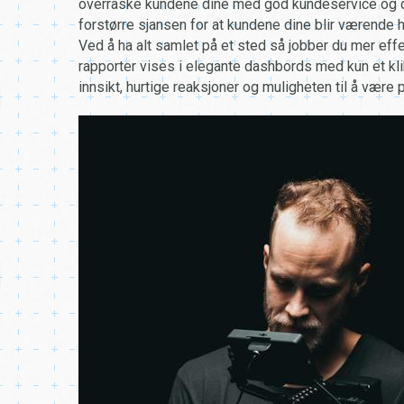
overraske kundene dine med god kundeservice og det
forstørre sjansen for at kundene dine blir værende h
Ved å ha alt samlet på et sted så jobber du mer effe
rapporter vises i elegante dashbords med kun et klik
innsikt, hurtige reaksjoner og muligheten til å være p