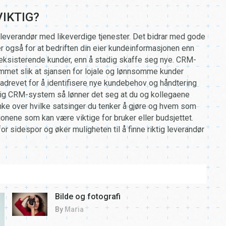
IKTIG?
 leverandør med likeverdige tjenester. Det bidrar med gode
 også for at bedriften din eier kundeinformasjonen enn
eksisterende kunder, enn å stadig skaffe seg nye. CRM-
met slik at sjansen for lojale og lønnsomme kunder
datadrevet for å identifisere nye kundebehov og håndtering
iktig CRM-system så lønner det seg at du og kollegaene
enke over hvilke satsinger du tenker å gjøre og hvem som
jonene som kan være viktige for bruker eller budsjettet.
for sidespor og øker muligheten til å finne riktig leverandør
Mye
Bilde og fotografi
penger
By
Maria
å